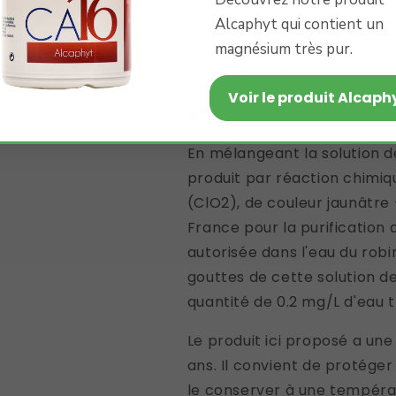
des gants de protection. Pe
Alcaphyt qui contient un
métal. En cas d'accident ou
magnésium très pur.
l'avis d'un médecin, si possi
et sa description.
Attention !
En mélangeant la solution d
produit par réaction chimiq
(ClO2), de couleur jaunâtre 
France pour la purification 
autorisée dans l'eau du rob
gouttes de cette solution d
quantité de 0.2 mg/L d'eau t
Le produit ici proposé a un
ans. Il convient de protéger 
le conserver à une tempéra