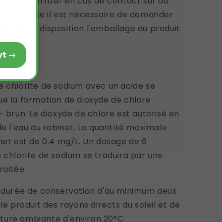
ut être corrosif en cas de contact sur du
 de malaise il est nécessaire de demander
ble tenir à disposition l'emballage du produit
Voir le produit Alcaphyt →
e chlorite de sodium avec un acide se
ue la formation de dioxyde de chlore
- brun. Le dioxyde de chlore est autorisé en
de l'eau du robinet. La quantité maximale
inet est de 0.4 mg/L. Un dosage de 6
e chlorite de sodium se traduira par une
raitée.
e durée de conservation d'au minimum deux
le produit des rayons directs du soleil et de
ture ambiante d'environ 20°C.