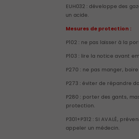
EUH032 : développe des gaz
un acide.
Mesures de protection :
P102 : ne pas laisser à la po
P103 : lire la notice avant em
P270 : ne pas manger, boire 
P273 : éviter de répandre d
P280 : porter des gants, ma
protection.
P301+P312 : SI AVALÉ, préve
appeler un médecin.