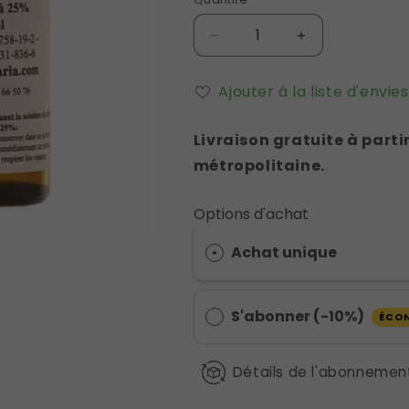
Réduire
Augmenter
la
la
quantité
quantité
Ajouter à la liste d'envies
de
de
Kit
Kit
Livraison gratuite à par
Chlorite
Chlorite
de
de
métropolitaine.
sodium
sodium
+
+
Options d'achat
acide
acide
chlorhydrique
chlorhydrique
Achat unique
100
100
ml
ml
S'abonner (-10%)
ÉCO
Détails de l'abonnemen