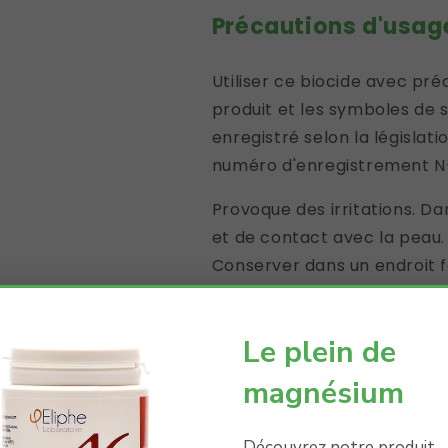
Précautions d'usag
Utiliser ce biocide avec pré
produit et les symboles de s
enregistré selon la législati
numéro d'enregistrement N
Provoque des irritations. Da
et de contact avec la peau.
Conserver dans un endroit f
acide, dégage des vapeurs t
rincer abondamment avec de
Le plein de
Si possible enlever les lenti
magnésium
l'utilisation du produit, me
lunettes de protection et u
Découvrez notre produit