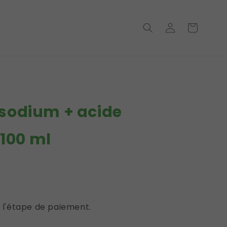
Connexion
Panier
→
e sodium + acide
100 ml
al
 l'étape de paiement.
tiques