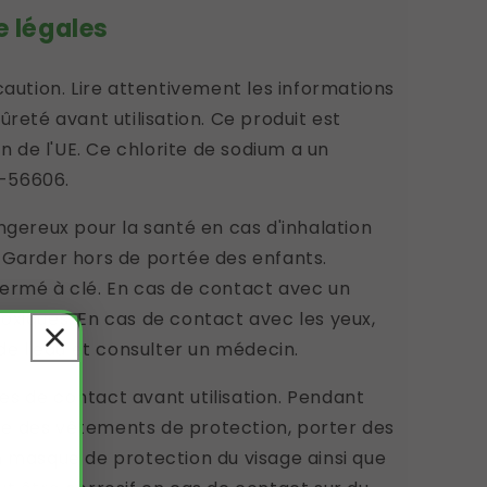
e légales
caution. Lire attentivement les informations
ûreté avant utilisation. Ce produit est
on de l'UE. Ce chlorite de sodium a un
-56606.
ngereux pour la santé en cas d'inhalation
 Garder hors de portée des enfants.
ermé à clé. En cas de contact avec un
oxiques. En cas de contact avec les yeux,
 l'eau et consulter un médecin.
lles de contact avant utilisation. Pendant
ttre des vêtements de protection, porter des
n masque de protection du visage ainsi que