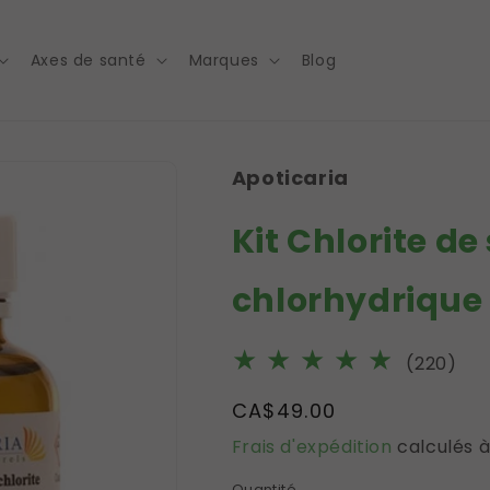
Axes de santé
Marques
Blog
Apoticaria
Kit Chlorite d
chlorhydrique 
220
(220)
tot
Prix
CA$49.00
des
habituel
Frais d'expédition
calculés à
cri
Quantité