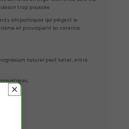
 cuisson trop poussée
ts allopathiques qui piègent le
nisme et provoquent sa carence.
agnésium naturel peut lutter, entre
mmunitaires,
,
é,
se,