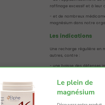
raffinage excessif et à leur
- et de nombreux médicamen
magnésium dans notre orga
Les indications
Une recharge régulière en m
autres, contre :
- une baisse des défenses i
- une carence en vitamine C
Le plein de
- le vieillissement prématur
magnésium
- la dégénérescence nerveu
Découvrez notre produit