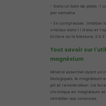
- Dans un bain de pieds : 1 c
par semaine.
- En compresses : imbiber l
cristaux dans 1 l d’eau et l’a
brûlure ou la blessure, 2 à 3 
Tout savoir sur l'ut
magnésium
Minéral essentiel ayant un
biologiques, le magnésium e
pH et reminéraliser. Ce livr
chronique en magnésium et 
remédier aux carences.