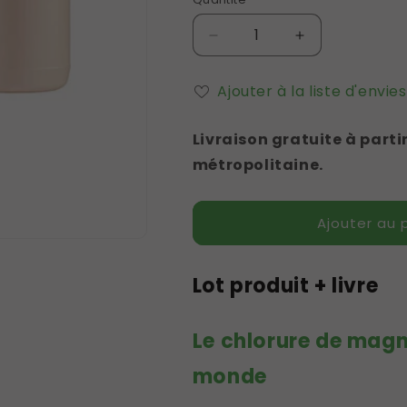
Réduire
Augmenter
la
la
quantité
quantité
Ajouter à la liste d'envies
de
de
Lot
Lot
Livraison gratuite à par
chlorure
chlorure
de
de
métropolitaine.
Magnesium
Magnesium
Fossile
Fossile
Zechstein
Zechstein
Ajouter au 
Inside
Inside
et
et
livre
livre
Lot produit + livre
Le chlorure de magn
monde