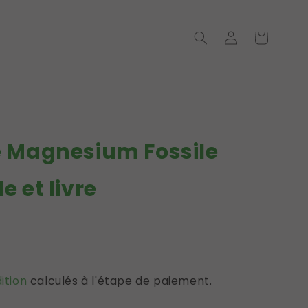
Connexion
Panier
→
e Magnesium Fossile
e et livre
ition
calculés à l'étape de paiement.
ques