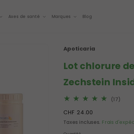
Axes de santé
Marques
Blog
Apoticaria
Lot chlorure d
Zechstein Insid
17
(17)
total
Prix
CHF 24.00
des
habituel
Taxes incluses.
Frais d'expéd
criti
Quantité