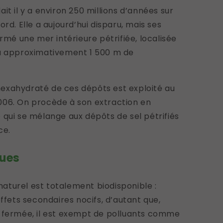
it il y a environ 250 millions d’années sur
rd. Elle a aujourd’hui disparu, mais ses
ormé une mer intérieure pétrifiée, localisée
 à approximativement 1 500 m de
exahydraté de ces dépôts est exploité au
006. On procède à son extraction en
 qui se mélange aux dépôts de sel pétrifiés
ce.
ques
turel est totalement biodisponible :
effets secondaires nocifs, d’autant que,
r fermée, il est exempt de polluants comme