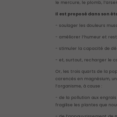
le mercure, le plomb, l’arsen
Il est proposé dans son éta
- soulager les douleurs musc
- améliorer l’humeur et rest
- stimuler la capacité de dé
- et, surtout, recharger le
Or, les trois quarts de la p
carencés en magnésium, un 
l’organisme, à cause :
- de la pollution aux engrais
fragilise les plantes que n
- de l’appauvrissement de n