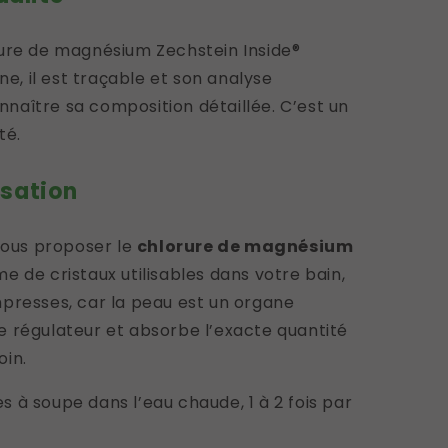
rure de magnésium Zechstein Inside®
ne, il est traçable et son analyse
aître sa composition détaillée. C’est un
té.
isation
 vous proposer le
chlorure de magnésium
me de cristaux utilisables dans votre bain,
presses, car la peau est un organe
 de régulateur et absorbe l’exacte quantité
oin.
res à soupe dans l’eau chaude, 1 à 2 fois par