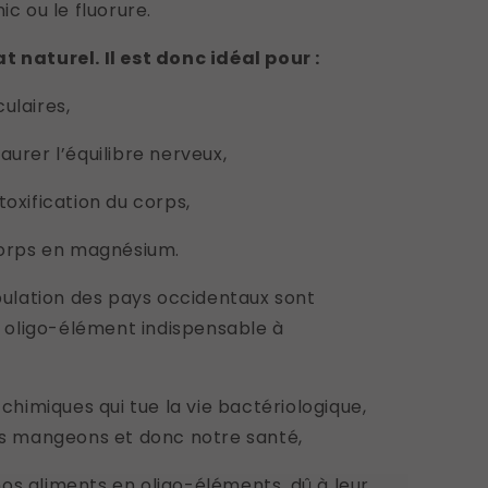
ic ou le fluorure.
t naturel. Il est donc idéal pour :
ulaires,
aurer l’équilibre nerveux,
toxification du corps,
 corps en magnésium.
opulation des pays occidentaux sont
oligo-élément indispensable à
 chimiques qui tue la vie bactériologique,
ous mangeons et donc notre santé,
os aliments en oligo-éléments, dû à leur