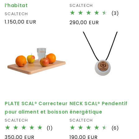
l’habitat
Fournisseur :
SCALTECH
3
(3)
Fournisseur :
SCALTECH
total
Prix
1.150,00 EUR
Prix
290,00 EUR
des
habituel
habituel
critique
NECK SCAL® Pendentif
PLATE SCAL® Correcteur
énergétique
pour aliment et boisson
Fournisseur :
SCALTECH
Fournisseur :
SCALTECH
6
1
(6)
(1)
total
total
Prix
190,00 EUR
Prix
350,00 EUR