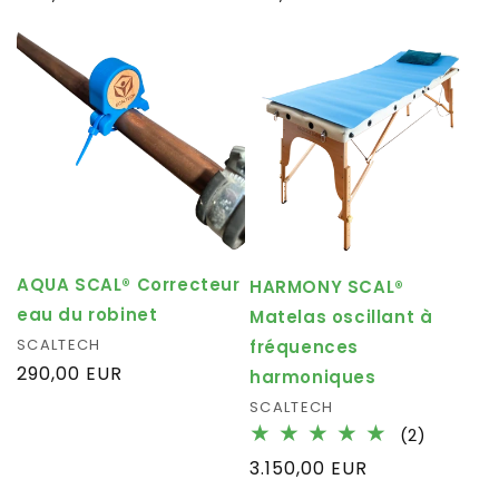
des
des
habituel
habituel
critique
critiques
AQUA SCAL® Correcteur
HARMONY SCAL®
eau du robinet
Matelas oscillant à
Fournisseur :
SCALTECH
fréquences
Prix
290,00 EUR
harmoniques
habituel
Fournisseur :
SCALTECH
2
(2)
total
Prix
3.150,00 EUR
des
habituel