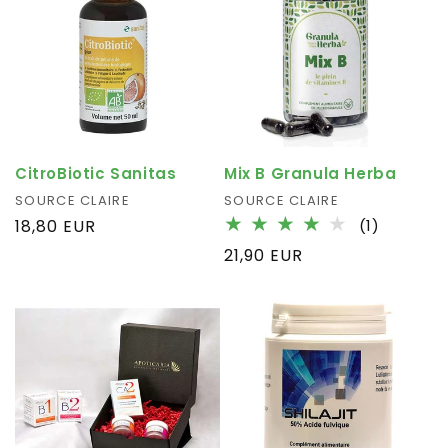
CitroBiotic Sanitas
Mix B Granula Herba
Fournisseur :
SOURCE CLAIRE
Fournisseur :
SOURCE CLAIRE
1
Prix
18,80 EUR
(1)
total
habituel
Prix
21,90 EUR
des
habituel
critique