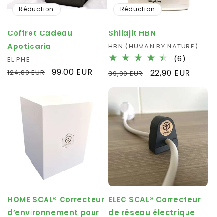
Réduction
Réduction
Coffret Cadeau
Shilajit HBN
Apoticaria
Fournisseur :
HBN (HUMAN BY NATURE)
6
(6)
Fournisseur :
ELIPHE
total
Prix
Prix
99,00 EUR
Prix
Prix
22,90 EUR
124,80 EUR
39,90 EUR
des
habituel
promotionnel
habituel
promotionnel
critique
HOME SCAL® Correcteur
ELEC SCAL® Correcteur
d’environnement pour
de réseau électrique