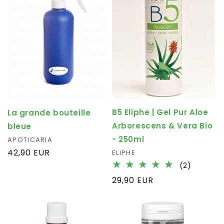
B5 Eliphe | Gel Pur Aloe
La grande bouteille
Arborescens & Vera Bio
bleue
- 250ml
Fournisseur :
APOTICARIA
Prix
42,90 EUR
Fournisseur :
ELIPHE
habituel
2
(2)
total
Prix
29,90 EUR
des
habituel
critique