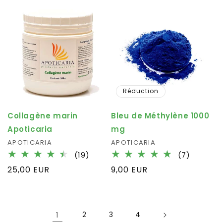
critique
Réduction
Collagène marin
Bleu de Méthylène 1000
Apoticaria
mg
Fournisseur :
APOTICARIA
Fournisseur :
APOTICARIA
19
7
(19)
(7)
total
total
Prix
25,00 EUR
Prix
9,00 EUR
des
des
habituel
habituel
critiques
critique
1
2
3
4