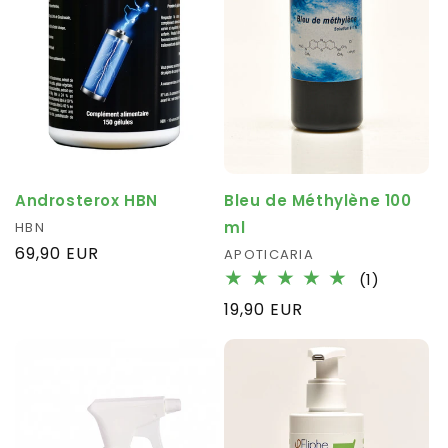
Bleu de Méthylène 100
Androsterox HBN
ml
Fournisseur :
HBN
Prix
69,90 EUR
Fournisseur :
APOTICARIA
habituel
1
(1)
total
Prix
19,90 EUR
des
habituel
critique