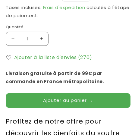
des
habituel
promotionnel
Taxes incluses.
Frais d'expédition
calculés à l'étape
critiques
de paiement.
Quantité
Réduire
Augmenter
la
la
quantité
quantité
Ajouter à la liste d'envies
(270)
de
de
Lot
Lot
soufre
soufre
Livraison gratuite à partir de 99€ par
organique
organique
commande en France métropolitaine.
450
450
g
g
+
+
Ajouter au panier →
Livre
Livre
le
le
Soufre
Soufre
Profitez de notre offre pour
Organique
Organique
150
150
découvrir les bienfaits du soufre