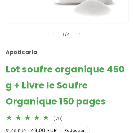
Ouvrir
O
le
le
de
1
/
4
média
m
1
2
dans
d
une
u
Apoticaria
fenêtre
f
modale
m
Lot soufre organique 450
g + Livre le Soufre
Organique 150 pages
79
(79)
total
Prix
Prix
49,00 EUR
51,00 EUR
Réduction